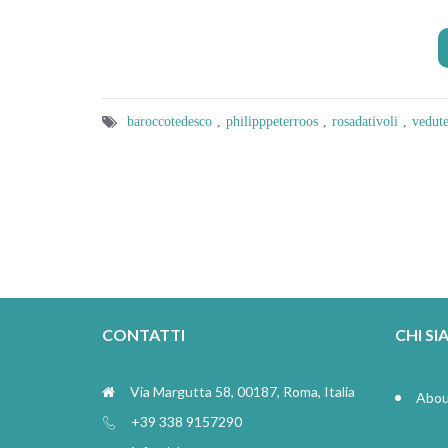
barocco tedesco
,
philipp peter roos
,
rosa da tivoli
,
vedut
CONTATTI
CHI S
Via Margutta 58, 00187, Roma, Italia
Abou
+39 338 9157290