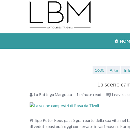
Skip
to
content
HOM
1600
Arte
In 
La scene cam
La Bottega Margutta
1 minute read
Leave a 
Philipp Peter Roos passò gran parte della sua vita, nel t
di vedute pastorali oggi conservate in vari musei d'Euro