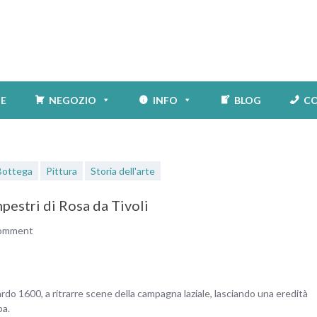
E
NEGOZIO
INFO
BLOG
CO
Bottega
Pittura
Storia dell'arte
pestri di Rosa da Tivoli
comment
ardo 1600, a ritrarre scene della campagna laziale, lasciando una eredità
pa.