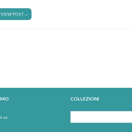
VIEW POST
→
e
IAMO
COLLEZIONI
t us