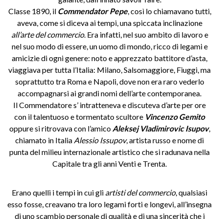
Classe 1890, il
Commendator Pepe
, così lo chiamavano tutti,
aveva, come si diceva ai tempi, una spiccata inclinazione
all’arte del commercio
. Era infatti, nel suo ambito di lavoro e
nel suo modo di essere, un uomo di mondo, ricco di legami e
amicizie di ogni genere: noto e apprezzato battitore d’asta,
viaggiava per tutta l’Italia: Milano, Salsomaggiore, Fiuggi, ma
soprattutto tra Roma e Napoli, dove non era raro vederlo
accompagnarsi ai grandi nomi dell’arte contemporanea.
Il Commendatore s’ intratteneva e discuteva d’arte per ore
con il talentuoso e tormentato scultore
Vincenzo Gemito
oppure si ritrovava con l’amico
Aleksej Vladimirovic Isupov
,
chiamato in Italia
Alessio Issupov
, artista russo e nome di
punta del milieu internazionale artistico che si radunava nella
Capitale tra gli anni Venti e Trenta.
Erano quelli i tempi in cui gli
artisti del commercio
, qualsiasi
esso fosse, creavano tra loro legami forti e longevi, all’insegna
di uno scambio personale di qualità e di una sincerità che i