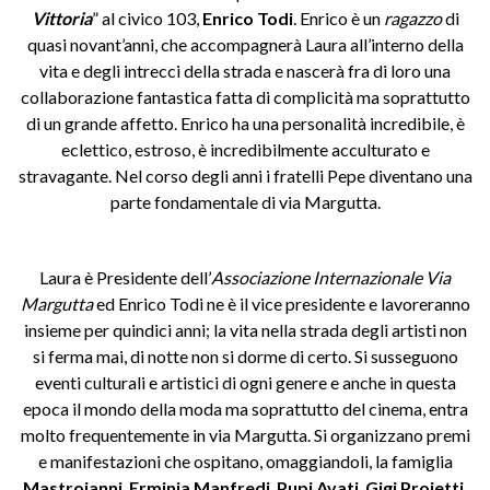
Vittoria
” al civico 103,
Enrico Todi
. Enrico è un
ragazzo
di
quasi novant’anni, che accompagnerà Laura all’interno della
vita e degli intrecci della strada e nascerà fra di loro una
collaborazione fantastica fatta di complicità ma soprattutto
di un grande affetto. Enrico ha una personalità incredibile, è
eclettico, estroso, è incredibilmente acculturato e
stravagante. Nel corso degli anni i fratelli Pepe diventano una
parte fondamentale di via Margutta.
Laura è Presidente dell’
Associazione Internazionale Via
Margutta
ed Enrico Todi ne è il vice presidente e lavoreranno
insieme per quindici anni; la vita nella strada degli artisti non
si ferma mai, di notte non si dorme di certo. Si susseguono
eventi culturali e artistici di ogni genere e anche in questa
epoca il mondo della moda ma soprattutto del cinema, entra
molto frequentemente in via Margutta. Si organizzano premi
e manifestazioni che ospitano, omaggiandoli, la famiglia
Mastroianni
,
Erminia Manfredi
,
Pupi Avati
,
Gigi Proietti
,