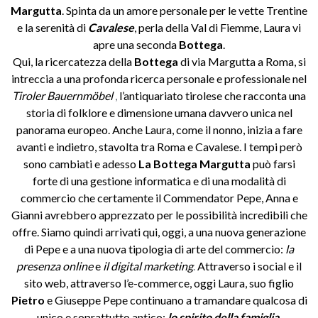
Margutta
. Spinta da un amore personale per le vette Trentine
e la serenità di
Cavalese
, perla della Val di Fiemme, Laura vi
apre una seconda
Bottega
.
Qui, la ricercatezza della
Bottega
di via Margutta a Roma, si
intreccia a una profonda ricerca personale e professionale nel
Tiroler Bauernmöbel
,
l’antiquariato tirolese che racconta una
storia di folklore e dimensione umana davvero unica nel
panorama europeo. Anche Laura, come il nonno, inizia a fare
avanti e indietro, stavolta tra Roma e Cavalese. I tempi però
sono cambiati e adesso
La Bottega Margutta
può farsi
forte di una gestione informatica e di una modalità di
commercio che certamente il Commendator Pepe, Anna e
Gianni avrebbero apprezzato per le possibilità incredibili che
offre. Siamo quindi arrivati qui, oggi, a una nuova generazione
di Pepe e a una nuova tipologia di arte del commercio:
la
presenza online
e
il digital marketing
.
Attraverso i social e il
sito web, attraverso l’e-commerce, oggi Laura, suo figlio
Pietro
e Giuseppe Pepe continuano a tramandare qualcosa di
unico e soprattutto antico:
lo spirito della famiglia
.