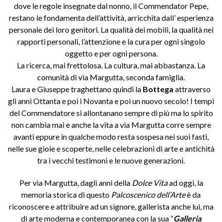
dove le regole insegnate dal nonno, il Commendator Pepe,
restano le fondamenta dell’attività, arricchita dall’ esperienza
personale dei loro genitori. La qualità dei mobili, la qualità nei
rapporti personali, l’attenzione e la cura per ogni singolo
oggetto e per ogni persona.
La ricerca, mai frettolosa. La cultura, mai abbastanza. La
comunità di via Margutta, seconda famiglia.
Laura e Giuseppe traghettano quindi la
Bottega
attraverso
gli anni Ottanta e poi i Novanta e poi un nuovo secolo! I tempi
del Commendatore si allontanano sempre di più ma lo spirito
non cambia mai e anche la vita a via Margutta corre sempre
avanti eppure in qualche modo resta sospesa nei suoi fasti,
nelle sue gioie e scoperte, nelle celebrazioni di arte e antichità
tra i vecchi testimoni e le nuove generazioni.
Per via Margutta, dagli anni della
Dolce Vita
ad oggi, la
memoria storica di questo
Palcoscenico dell’Arte
è da
riconoscere e attribuire ad un signore, gallerista anche lui, ma
di arte moderna e contemporanea con la sua “
Galleria