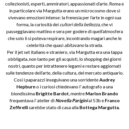
collezionisti, esperti, ammiratori, appassionati d’arte. Roma e
in particolare via Margutta erano un microcosmo dove si
vivevano emozioni intense: la frenesia per l’arte in ogni sua
forma, la curiosità dei
cultori della bellezza
, che vi
passeggiavano mattino e sera per godere di quell’atmosfera
che solo lì si poteva respirare, incontrando magari anche le
celebrità che quasi
abitavano
la strada.
Per il jet set italiano e straniero, via Margutta era una tappa
obbligata, non tanto per gli acquisti, lo shopping dei giorni
nostri, quanto per intrattenere legami e restare aggiornati
sulle tendenze dell’arte, della cultura, del mercato antiquario.
Così i paparazzi inseguivano una sorridente
Audrey
Hepburn
o i curiosi chiedevano l’ autografo a una
biondissima
Brigitte Bardot
, mentre
Marlon Brando
frequentava l’ atelier di
Novella Parigini
al 53b e
Franco
Zeffirelli
sarebbe stato di casa alla
Bottega Margutta
.