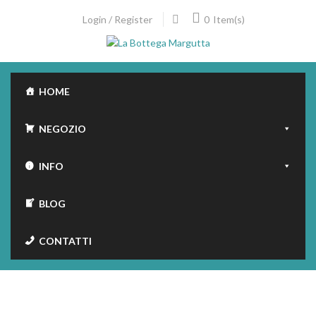
Skip
0
Login / Register
Item(s)
to
content
HOME
NEGOZIO
INFO
BLOG
CONTATTI