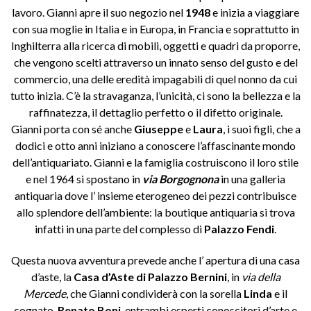
lavoro. Gianni apre il suo negozio nel
1948
e inizia a viaggiare
con sua moglie in Italia e in Europa, in Francia e soprattutto in
Inghilterra alla ricerca di mobili, oggetti e quadri da proporre,
che vengono scelti attraverso un innato senso del gusto e del
commercio, una delle eredità impagabili di quel nonno da cui
tutto inizia. C’è la stravaganza, l’unicità, ci sono la bellezza e la
raffinatezza, il dettaglio perfetto o il difetto originale.
Gianni porta con sé anche
Giuseppe
e
Laura
, i suoi figli, che a
dodici e otto anni iniziano a conoscere l’affascinante mondo
dell’antiquariato. Gianni e la famiglia costruiscono il loro stile
e nel 1964 si spostano in
via Borgognona
in una galleria
antiquaria dove l’ insieme eterogeneo dei pezzi contribuisce
allo splendore dell’ambiente: la boutique antiquaria si trova
infatti in una parte del complesso di
Palazzo Fendi
.
Questa nuova avventura prevede anche l’ apertura di una casa
d’aste, la
Casa d’Aste di Palazzo Bernini
, in
via della
Mercede
, che Gianni condividerà con la sorella
Linda
e il
cognato,
Renato Boni
, entrambi esperti conoscitori d’arte e