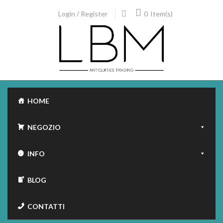
Skip
0
Login / Register
Item(s)
to
content
HOME
NEGOZIO
INFO
BLOG
CONTATTI