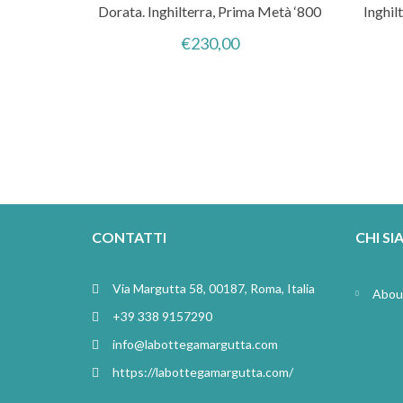
Dorata. Inghilterra, Prima Metà ‘800
Inghil
€
230,00
CONTATTI
CHI S
Via Margutta 58, 00187, Roma, Italia
Abou
+39 338 9157290
info@labottegamargutta.com
https://labottegamargutta.com/