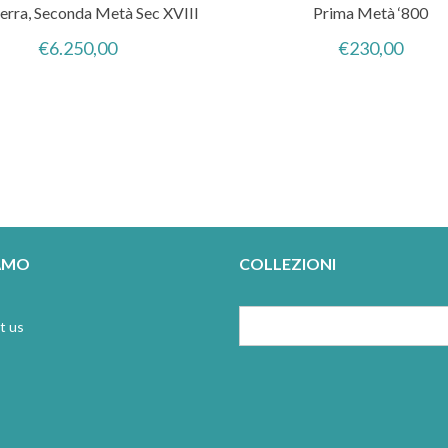
terra, Seconda Metà Sec XVIII
Prima Metà ‘800
€
6.250,00
€
230,00
IAMO
COLLEZIONI
t us