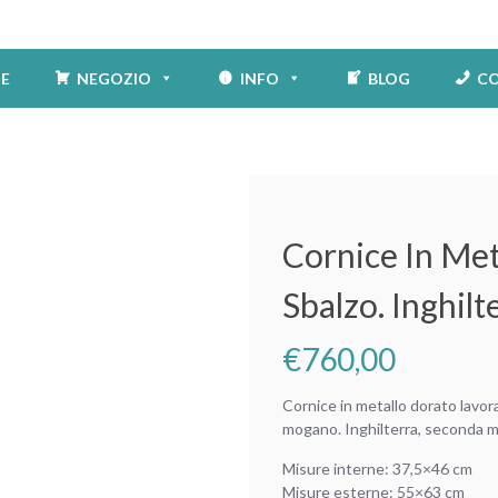
E
NEGOZIO
INFO
BLOG
CO
Cornice In Met
Sbalzo. Inghil
€
760,00
Cornice in metallo dorato lavora
mogano. Inghilterra, seconda 
Misure interne: 37,5×46 cm
Misure esterne: 55×63 cm