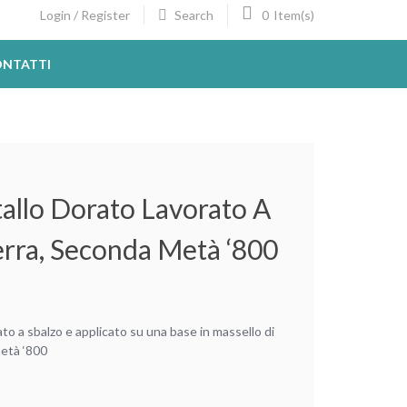
Search
0
Login / Register
Item(s)
NTATTI
allo Dorato Lavorato A
terra, Seconda Metà ‘800
to a sbalzo e applicato su una base in massello di
metà ‘800