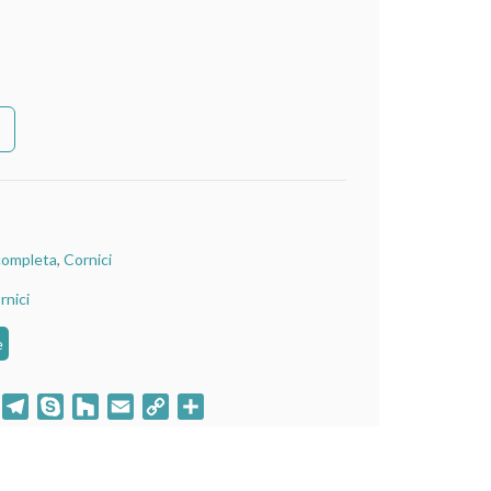
completa
,
Cornici
rnici
e
klassniki
WhatsApp
Telegram
Skype
Houzz
Email
Copy
Condividi
Link