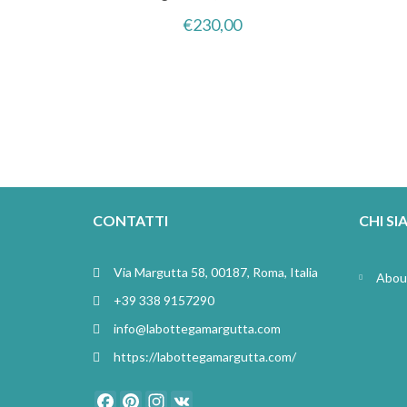
€
230,00
CONTATTI
CHI S
Via Margutta 58, 00187, Roma, Italia
Abou
+39 338 9157290
info@labottegamargutta.com
https://labottegamargutta.com/
Facebook
Pinterest
Instagram
VK