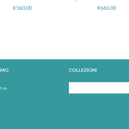
€
560,00
€
660,00
IAMO
COLLEZIONI
t us