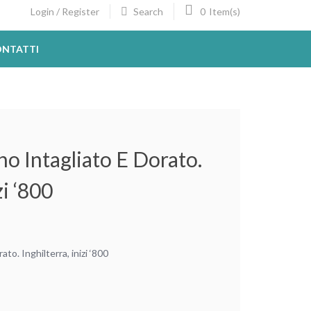
Search
0
Login / Register
Item(s)
NTATTI
no Intagliato E Dorato.
zi ‘800
ato. Inghilterra, inizi ‘800