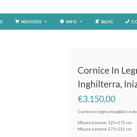
E
NEGOZIO
INFO
BLOG
CO
Cornice In Leg
Inghilterra, Ini
€
3.150,00
Cornice in legno intagliato e dor
Misure interne: 125×175 cm
Misure esterne 171×221 cm