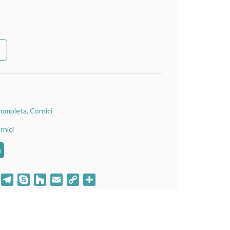
completa
,
Cornici
rnici
e
klassniki
WhatsApp
Telegram
Skype
Houzz
Email
Copy
Condividi
Link