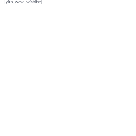
[yith_wcwl_wishlist]