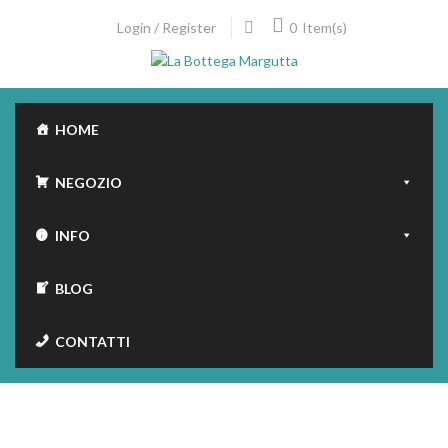
Skip
0
Login / Register
Item(s)
to
content
HOME
NEGOZIO
INFO
BLOG
CONTATTI