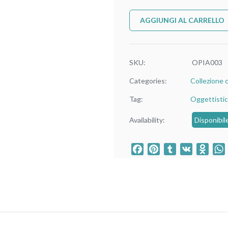
AGGIUNGI AL CARRELLO
SKU:
OPIA003
Categories:
Collezione 
Tag:
Oggettisti
Availability:
Disponibil
Facebook
Pinterest
Tumblr
VK
Odno