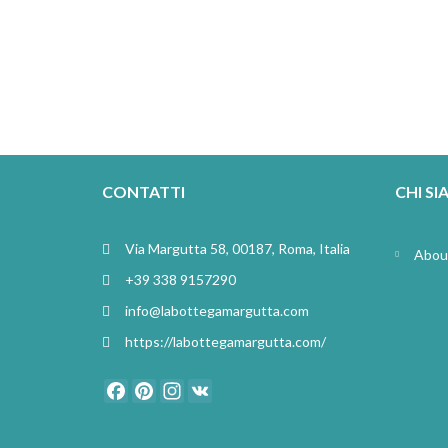
CONTATTI
CHI S
Via Margutta 58, 00187, Roma, Italia
Abou
+39 338 9157290
info@labottegamargutta.com
https://labottegamargutta.com/
Facebook
Pinterest
Instagram
VK