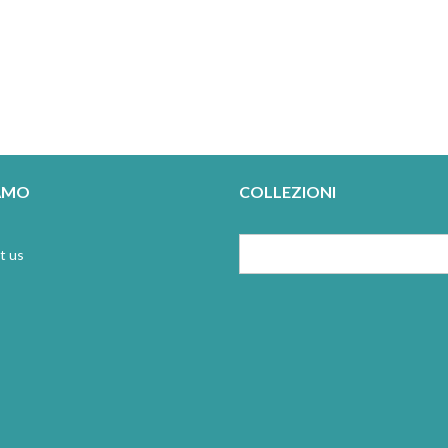
IAMO
COLLEZIONI
t us