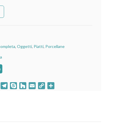
completa
,
Oggetti
,
Piatti
,
Porcellane
ca
e
klassniki
WhatsApp
Telegram
Skype
Houzz
Email
Copy
Condividi
Link