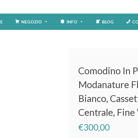
E
NEGOZIO
INFO
BLOG
CO
Comodino In P
Modanature Fl
Bianco, Cassett
Centrale, Fine
€
300,00