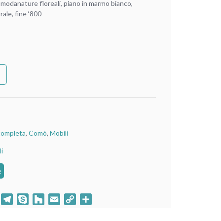
modanature floreali, piano in marmo bianco,
rale, fine ‘800
completa
,
Comò
,
Mobili
i
e
klassniki
WhatsApp
Telegram
Skype
Houzz
Email
Copy
Condividi
Link