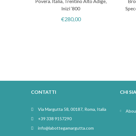
Povera. Italia, Trentino Alto Adige,
Bro
Inizi ‘800
Spec
€
280,00
CONTATTI
CHI S
Via Margutta 58, 00187, Roma, Italia
Abou
+39 338 9157290
info@labottegamargutta.com