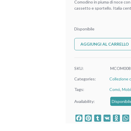
Comodino in piuma di noce con 
cassetto e sportello. Italia cent
Disponibile
AGGIUNGI AL CARRELLO
SKU:
MCOM008
Categories:
Collezione 
Tags:
Comó
,
Mobil
Availability:
Disponibil
Facebook
Pinterest
Tumblr
VK
Odno