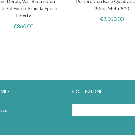
nzi Dorati, Vari Ripiani Con
Portoro Con Base Quadrata. I
chi Sul Fondo. Francia Epoca
Prima Metà ‘800
Liberty
€
2.050,00
€
860,00
IAMO
COLLEZIONI
t us