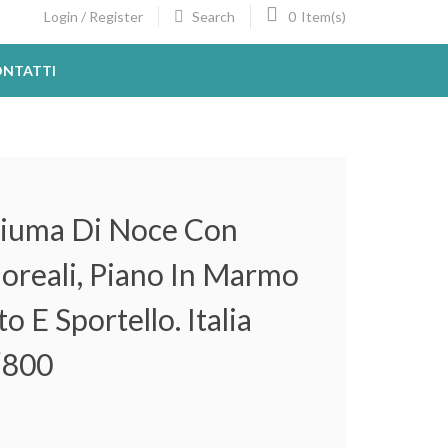
Search
0
Login / Register
Item(s)
NTATTI
iuma Di Noce Con
oreali, Piano In Marmo
o E Sportello. Italia
 ‘800