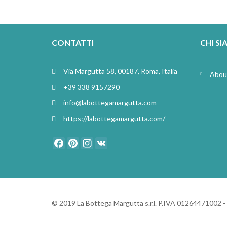
CONTATTI
CHI S
Via Margutta 58, 00187, Roma, Italia
Abou
+39 338 9157290
info@labottegamargutta.com
https://labottegamargutta.com/
Facebook
Pinterest
Instagram
VK
© 2019 La Bottega Margutta s.r.l. P.IVA 01264471002 -