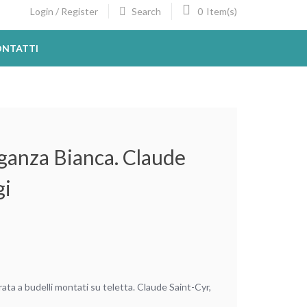
Search
0
Login / Register
Item(s)
NTATTI
ganza Bianca. Claude
gi
ata a budelli montati su teletta. Claude Saint-Cyr,