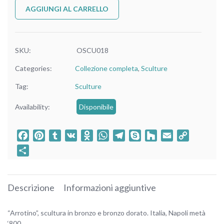
AGGIUNGI AL CARRELLO
SKU:
OSCU018
Categories:
Collezione completa
,
Sculture
Tag:
Sculture
Availability:
Disponibile
Facebook
Pinterest
Tumblr
VK
Odnoklassniki
WhatsApp
Telegram
Skype
Houzz
Email
Copy
Link
Condividi
Descrizione
Informazioni aggiuntive
“Arrotino”, scultura in bronzo e bronzo dorato. Italia, Napoli metà
‘800