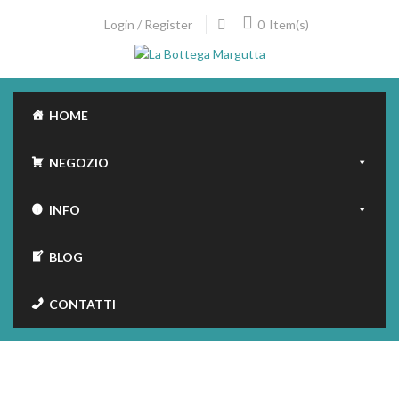
Skip
0
Login / Register
Item(s)
to
content
HOME
NEGOZIO
INFO
BLOG
CONTATTI