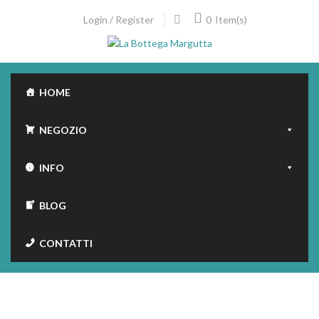
Skip
0
Login / Register
Item(s)
to
content
HOME
NEGOZIO
INFO
BLOG
CONTATTI